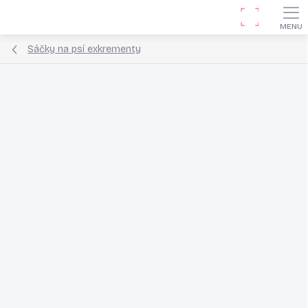
Přejít
Hledat
na
obsah
Sáčky na psí exkrementy