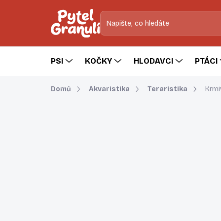
Přejít
na
obsah
PSI
KOČKY
HLODAVCI
PTÁCI
Domů
Akvaristika
Teraristika
Krmiv