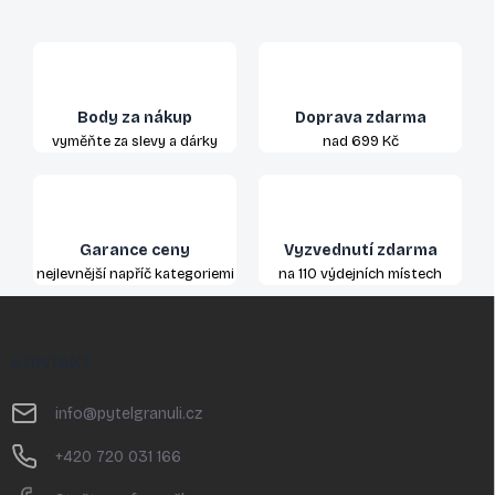
Body za nákup
Doprava zdarma
vyměňte za slevy a dárky
nad 699 Kč
Garance ceny
Vyzvednutí zdarma
nejlevnější napříč kategoriemi
na 110 výdejních místech
Z
á
p
KONTAKT
a
t
info
@
pytelgranuli.cz
í
+420 720 031 166