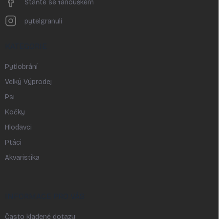
Staňte se fanouškem
pytelgranuli
KATEGORIE
Pytlobrání
Velký Výprodej
Psi
Kočky
Hlodavci
Ptáci
Akvaristika
INFORMACE PRO VÁS
Často kladené dotazy