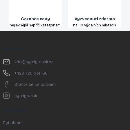
Garance ceny
Vyzvednutí zdarma
nejlevnější napříč kategoriemi
na 110 výdejních místech
Z
á
p
KONTAKT
a
t
info
@
pytelgranuli.cz
í
+420 720 031 166
Staňte se fanouškem
pytelgranuli
KATEGORIE
Pytlobrání