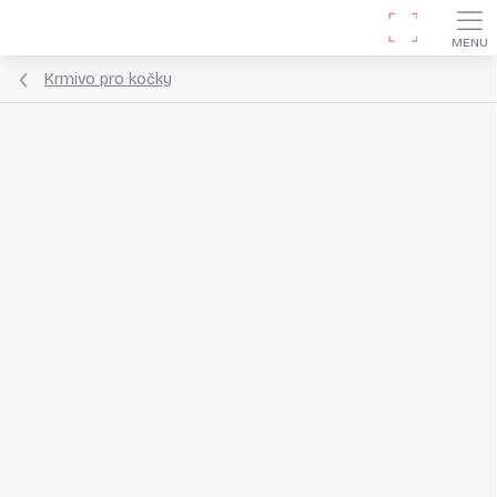
Přejít
Hledat
na
obsah
Krmivo pro kočky