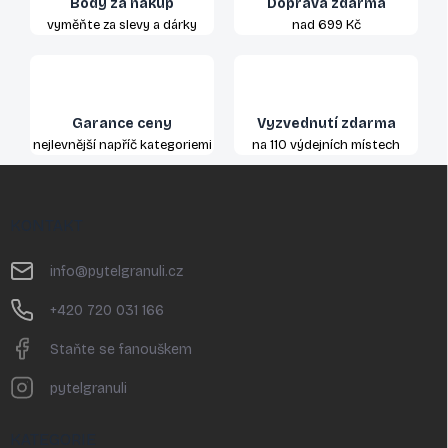
Body za nákup
Doprava zdarma
vyměňte za slevy a dárky
nad 699 Kč
Garance ceny
Vyzvednutí zdarma
nejlevnější napříč kategoriemi
na 110 výdejních místech
Z
á
p
KONTAKT
a
t
info
@
pytelgranuli.cz
í
+420 720 031 166
Staňte se fanouškem
pytelgranuli
KATEGORIE