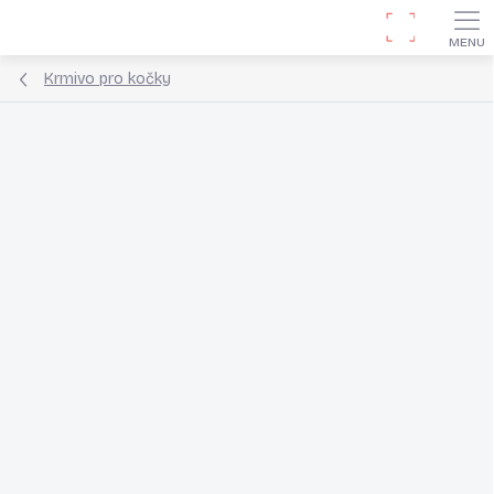
Přejít
Hledat
na
obsah
Krmivo pro kočky