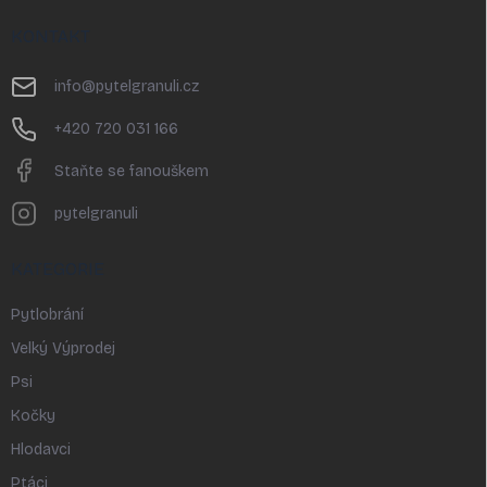
á
p
KONTAKT
a
t
info
@
pytelgranuli.cz
í
+420 720 031 166
Staňte se fanouškem
pytelgranuli
KATEGORIE
Pytlobrání
Velký Výprodej
Psi
Kočky
Hlodavci
Ptáci