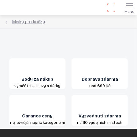
Přejít
Hledat
na
obsah
Misky pro kočky
Body za nákup
Doprava zdarma
vyměňte za slevy a dárky
nad 699 Kč
Garance ceny
Vyzvednutí zdarma
nejlevnější napříč kategoriemi
na 110 výdejních místech
Z