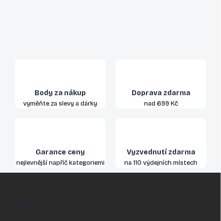
Body za nákup
Doprava zdarma
vyměňte za slevy a dárky
nad 699 Kč
Garance ceny
Vyzvednutí zdarma
nejlevnější napříč kategoriemi
na 110 výdejních místech
Z
á
p
KONTAKT
a