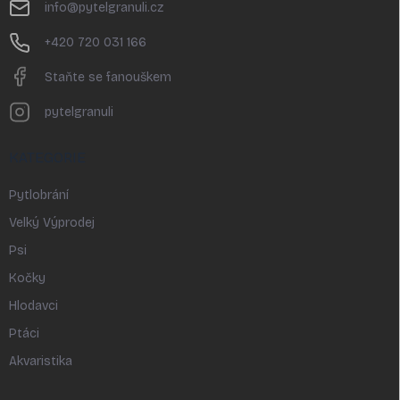
t
info
@
pytelgranuli.cz
í
+420 720 031 166
Staňte se fanouškem
pytelgranuli
KATEGORIE
Pytlobrání
Velký Výprodej
Psi
Kočky
Hlodavci
Ptáci
Akvaristika