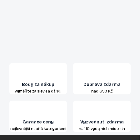
Body za nákup
Doprava zdarma
vyměňte za slevy a dárky
nad 699 Kč
Garance ceny
Vyzvednutí zdarma
nejlevnější napříč kategoriemi
na 110 výdejních místech
Z