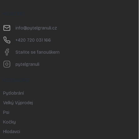
á
p
KONTAKT
a
t
info
@
pytelgranuli.cz
í
+420 720 031 166
Staňte se fanouškem
pytelgranuli
KATEGORIE
Pytlobrání
Velký Výprodej
Psi
Kočky
Hlodavci