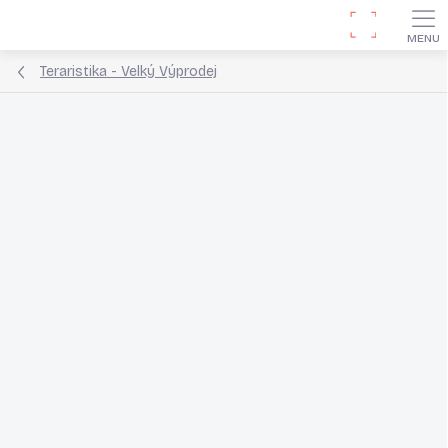
Přejít
Hledat
na
obsah
Teraristika - Velký Výprodej