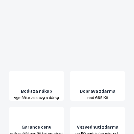
Body za nákup
Doprava zdarma
vyměňte za slevy a dárky
nad 699 Kč
Garance ceny
Vyzvednutí zdarma
nejlevnější napříč kategoriemi
na 110 výdejních místech