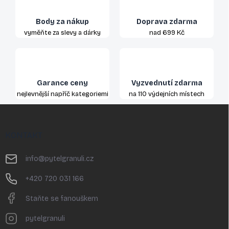
Body za nákup
Doprava zdarma
vyměňte za slevy a dárky
nad 699 Kč
Garance ceny
Vyzvednutí zdarma
nejlevnější napříč kategoriemi
na 110 výdejních místech
Z
á
p
KONTAKT
a
t
info
@
pytelgranuli.cz
í
+420 720 031 166
Staňte se fanouškem
pytelgranuli