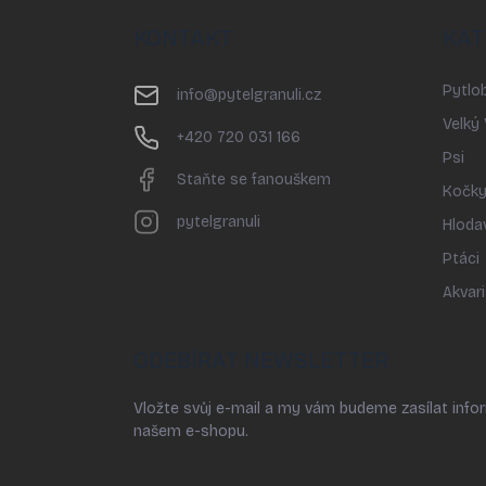
á
p
KONTAKT
KAT
a
t
Pytlob
í
info
@
pytelgranuli.cz
Velký
+420 720 031 166
Psi
Staňte se fanouškem
Kočk
pytelgranuli
Hloda
Ptáci
Akvari
ODEBÍRAT NEWSLETTER
Vložte svůj e-mail a my vám budeme zasílat inf
našem e-shopu.