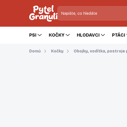
Přejít
na
obsah
PSI
KOČKY
HLODAVCI
PTÁCI
Domů
Kočky
Obojky, vodítka, postroje