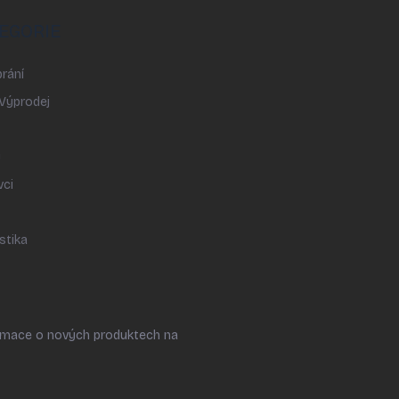
EGORIE
rání
 Výprodej
y
vci
stika
ormace o nových produktech na