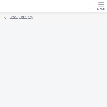
Přejít
Hledat
na
obsah
Hračky pro psy