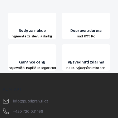
Body za nákup
Doprava zdarma
vyměňte za slevy a dárky
nad 699 Kč
Garance ceny
Vyzvednutí zdarma
nejlevnější napříč kategoriemi
na 110 výdejních místech
Z
á
p
KONTAKT
a
t
info
@
pytelgranuli.cz
í
+420 720 031 166