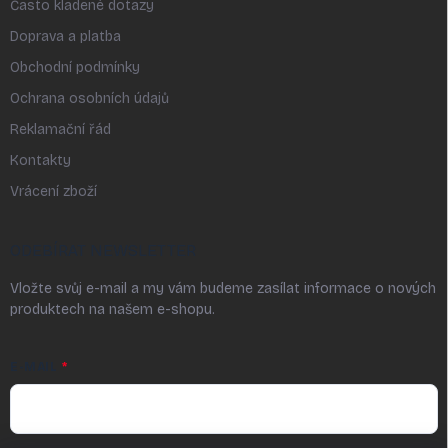
Často kladené dotazy
Doprava a platba
Obchodní podmínky
Ochrana osobních údajů
Reklamační řád
Kontakty
Vrácení zboží
ODEBÍRAT NEWSLETTER
Vložte svůj e-mail a my vám budeme zasílat informace o nových
produktech na našem e-shopu.
E-MAIL