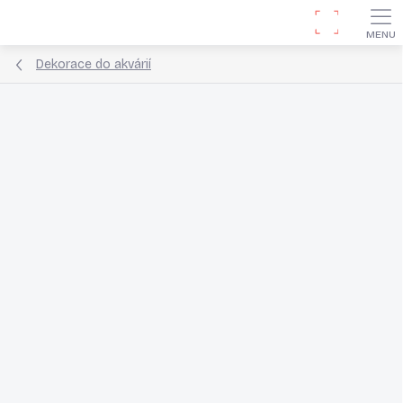
Přejít
Hledat
na
obsah
Dekorace do akvárií