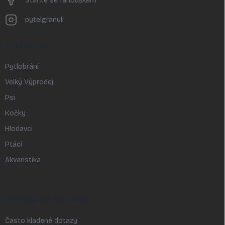
Staňte se fanouškem
pytelgranuli
KATEGORIE
Pytlobrání
Velký Výprodej
Psi
Kočky
Hlodavci
Ptáci
Akvaristika
INFORMACE PRO VÁS
Často kladené dotazy