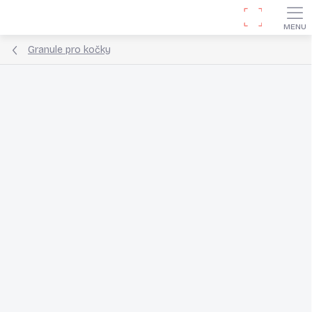
Přejít
Hledat
na
obsah
Granule pro kočky