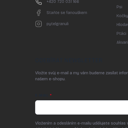
+420 720 031 166
Psi
Staňte se fanouškem
Kočk
pytelgranuli
Hloda
Ptáci
Akvari
ODEBÍRAT NEWSLETTER
Vložte svůj e-mail a my vám budeme zasílat inf
našem e-shopu.
E-MAIL
Vložením a odesláním e-mailu udělujete souhlas 