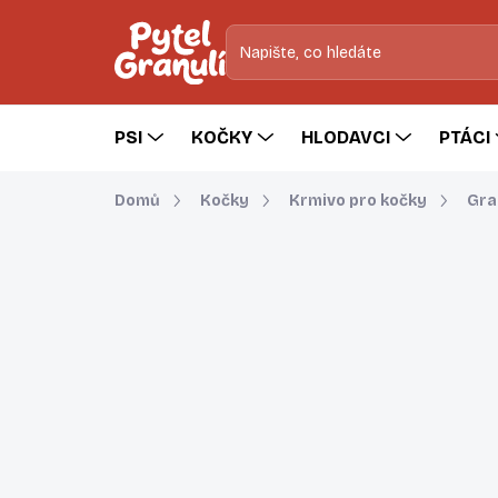
Přejít
na
obsah
PSI
KOČKY
HLODAVCI
PTÁCI
Domů
Kočky
Krmivo pro kočky
Gra