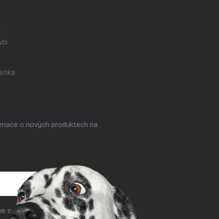
y
vci
stika
ormace o nových produktech na
ve smyslu § 7 odst. 2 zákona č.