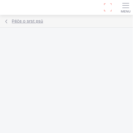
Přejít
Hledat
na
obsah
Péče o srst psů