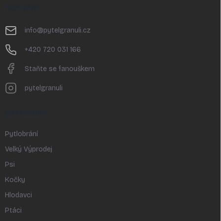
p
KONTAKT
a
t
info
@
pytelgranuli.cz
í
+420 720 031 166
Staňte se fanouškem
pytelgranuli
KATEGORIE
Pytlobrání
Velký Výprodej
Psi
Kočky
Hlodavci
Ptáci