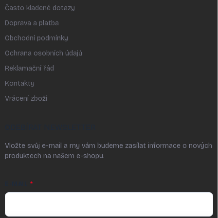
Často kladené dotazy
Doprava a platba
Obchodní podmínky
Ochrana osobních údajů
Reklamační řád
Kontakty
Vrácení zboží
ODEBÍRAT NEWSLETTER
Vložte svůj e-mail a my vám budeme zasílat informace o nových
produktech na našem e-shopu.
E-MAIL