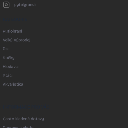
pytelgranuli
KATEGORIE
Pytlobrání
Velký Výprodej
Psi
Kočky
Hlodavci
Ptáci
Akvaristika
INFORMACE PRO VÁS
Často kladené dotazy
Doprava a platba