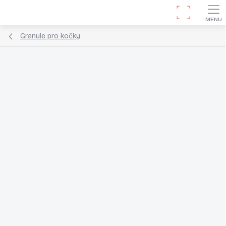
Přejít
Hledat
na
obsah
Granule pro kočky