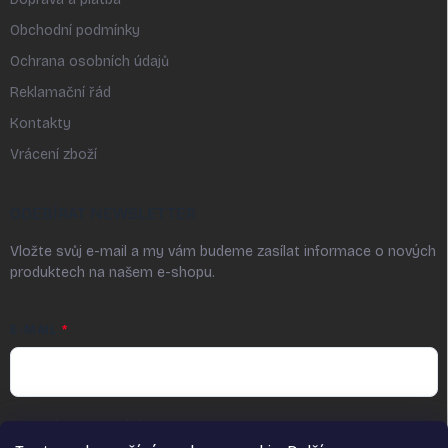
Obchodní podmínky
Ochrana osobních údajů
Reklamační řád
Kontakty
Vrácení zboží
ODEBÍRAT NEWSLETTER
Vložte svůj e-mail a my vám budeme zasílat informace o nových
produktech na našem e-shopu.
E-MAIL
Vložením a odesláním e-mailu udělujete souhlas ve smyslu § 7