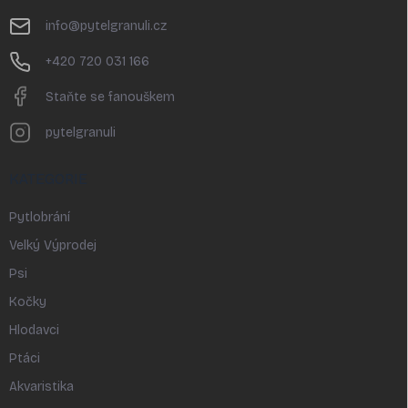
t
info
@
pytelgranuli.cz
í
+420 720 031 166
Staňte se fanouškem
pytelgranuli
KATEGORIE
Pytlobrání
Velký Výprodej
Psi
Kočky
Hlodavci
Ptáci
Akvaristika