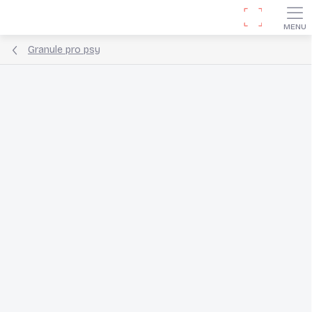
Přejít
Hledat
na
obsah
Granule pro psy