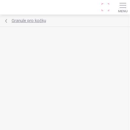
Přejít
Hledat
na
obsah
Granule pro kočky