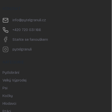
á
p
KONTAKT
a
t
info
@
pytelgranuli.cz
í
+420 720 031 166
Staňte se fanouškem
pytelgranuli
KATEGORIE
Pytlobrání
Velký Výprodej
Psi
Kočky
Hlodavci
Ptáci