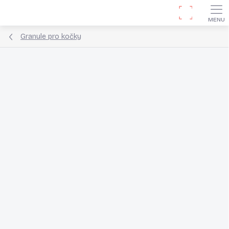
Přejít
Hledat
na
obsah
Granule pro kočky