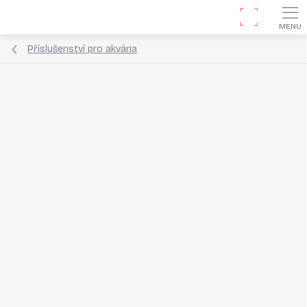
Přejít
Hledat
na
obsah
Příslušenství pro akvária