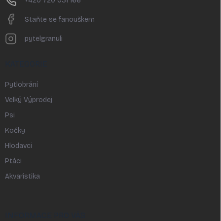
+420 720 031 166
Staňte se fanouškem
pytelgranuli
KATEGORIE
Pytlobrání
Velký Výprodej
Psi
Kočky
Hlodavci
Ptáci
Akvaristika
INFORMACE PRO VÁS