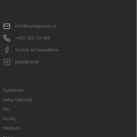
á
p
KONTAKT
a
t
info
@
pytelgranuli.cz
í
+420 720 031 166
Staňte se fanouškem
pytelgranuli
KATEGORIE
Pytlobrání
Velký Výprodej
Psi
Kočky
Hlodavci