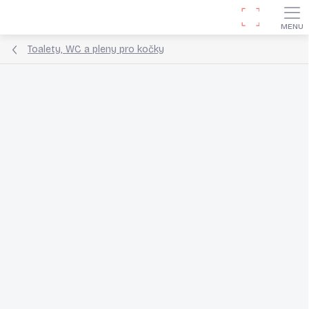
Přejít
Hledat
na
obsah
Toalety, WC a pleny pro kočky