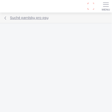
Přejít
Hledat
na
obsah
Suché pamlsky pro psy