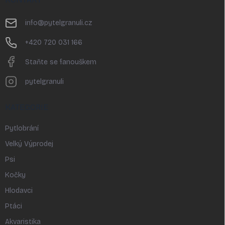
a
t
info
@
pytelgranuli.cz
í
+420 720 031 166
Staňte se fanouškem
pytelgranuli
KATEGORIE
Pytlobrání
Velký Výprodej
Psi
Kočky
Hlodavci
Ptáci
Akvaristika