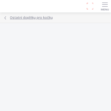
Přejít
Hledat
na
obsah
Ostatní doplňky pro kočky