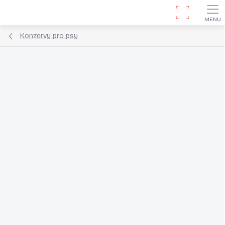
Přejít
Hledat
na
obsah
Konzervy pro psy