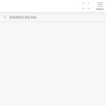
Přejít
Hledat
na
obsah
Konzervy pro psy