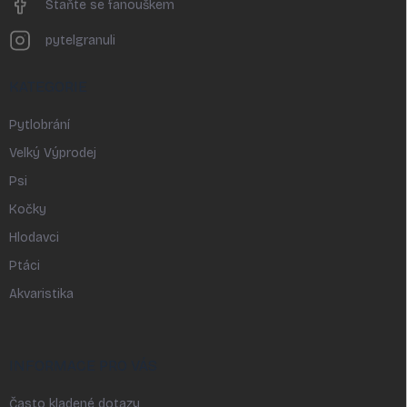
Staňte se fanouškem
pytelgranuli
KATEGORIE
Pytlobrání
Velký Výprodej
Psi
Kočky
Hlodavci
Ptáci
Akvaristika
INFORMACE PRO VÁS
Často kladené dotazy