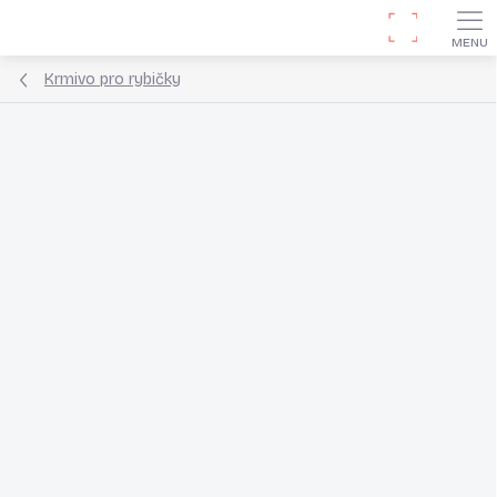
Přejít
Hledat
na
obsah
Krmivo pro rybičky