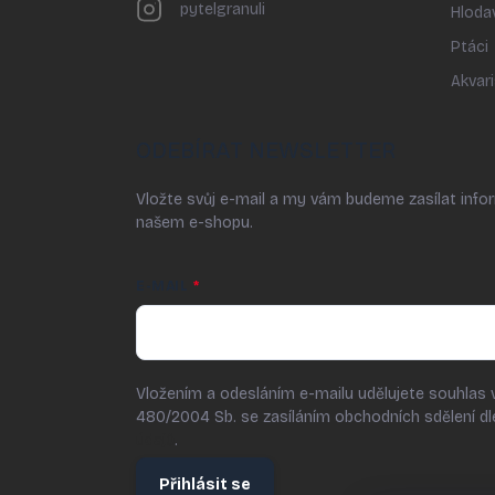
pytelgranuli
Hloda
Ptáci
Akvari
ODEBÍRAT NEWSLETTER
Vložte svůj e-mail a my vám budeme zasílat inf
našem e-shopu.
E-MAIL
Vložením a odesláním e-mailu udělujete souhlas 
480/2004 Sb. se zasíláním obchodních sdělení d
údajů
.
Přihlásit se