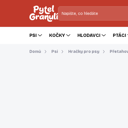
Přejít
na
obsah
PSI
KOČKY
HLODAVCI
PTÁCI
Domů
Psi
Hračky pro psy
Přetahov