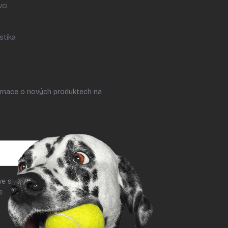
vci
stika
ormace o nových produktech na
ve smyslu § 7 odst. 2 zákona č.
le
podmínek ochrany osobních