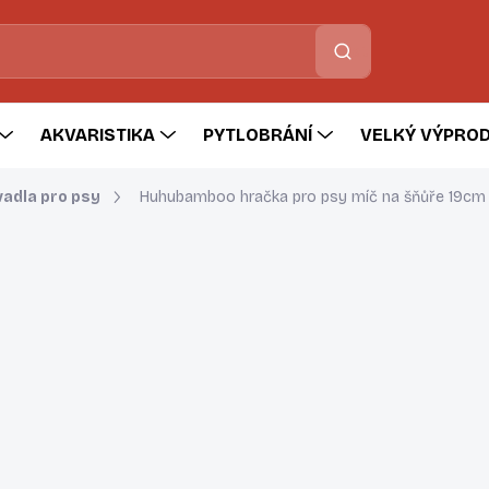
Hledat
AKVARISTIKA
PYTLOBRÁNÍ
VELKÝ VÝPROD
adla pro psy
Huhubamboo hračka pro psy míč na šňůře 19cm