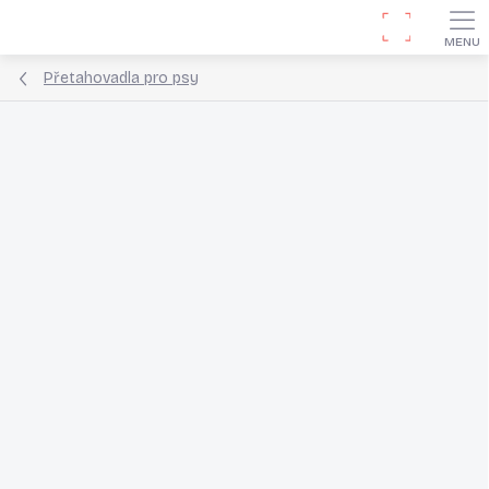
Přejít
Hledat
na
obsah
Přetahovadla pro psy