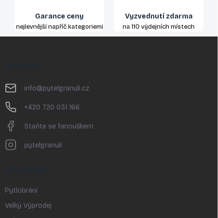
Garance ceny
Vyzvednutí zdarma
nejlevnější napříč kategoriemi
na 110 výdejních místech
Z
á
p
KONTAKT
a
t
info
@
pytelgranuli.cz
í
+420 720 031 166
Staňte se fanouškem
pytelgranuli
KATEGORIE
Pytlobrání
Velký Výprodej