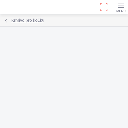
Přejít
Hledat
na
obsah
Krmivo pro kočky