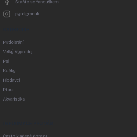
Staňte se fanouškem
pytelgranuli
KATEGORIE
Pytlobrání
Velký Výprodej
Psi
Kočky
Hlodavci
Ptáci
Akvaristika
INFORMACE PRO VÁS
Často kladené dotazy