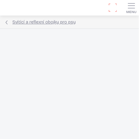
Přejít
Hledat
na
obsah
Svítící a reflexní obojky pro psy