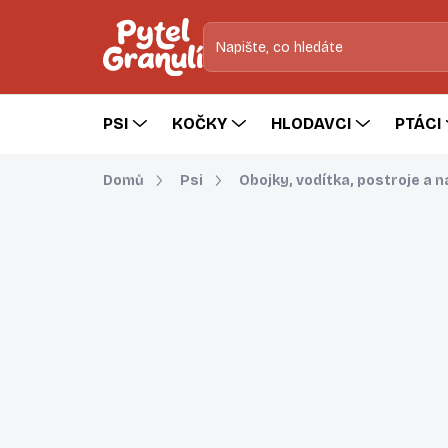
Přejít
na
obsah
PSI
KOČKY
HLODAVCI
PTÁCI
Domů
Psi
Obojky, vodítka, postroje a 