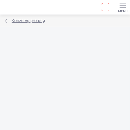
Přejít
Hledat
na
obsah
Konzervy pro psy