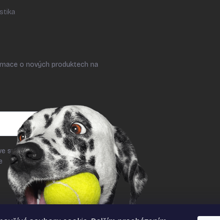
stika
ormace o nových produktech na
ve smyslu § 7 odst. 2 zákona č.
le
podmínek ochrany osobních