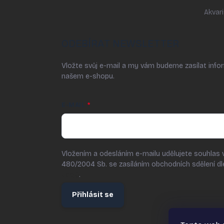
Akvari
ODEBÍRAT NEWSLETTER
Vložte svůj e-mail a my vám budeme zasílat inf
našem e-shopu.
E-MAIL
Vložením a odesláním e-mailu udělujete souhlas 
480/2004 Sb. se zasíláním obchodních sdělení d
údajů
.
Přihlásit se