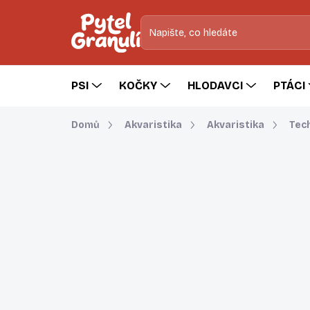
Přejít
na
obsah
PSI
KOČKY
HLODAVCI
PTÁCI
Domů
Akvaristika
Akvaristika
Tech