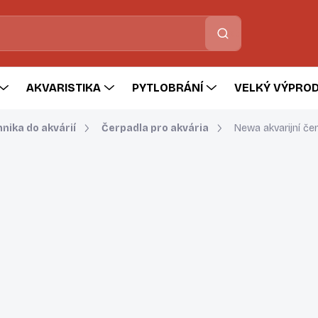
Hledat
AKVARISTIKA
PYTLOBRÁNÍ
VELKÝ VÝPROD
nika do akvárií
Čerpadla pro akvária
Newa akvarijní če