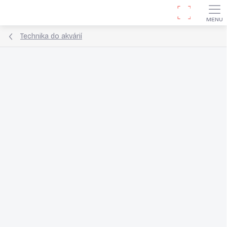
Přejít
Hledat
na
obsah
Technika do akvárií