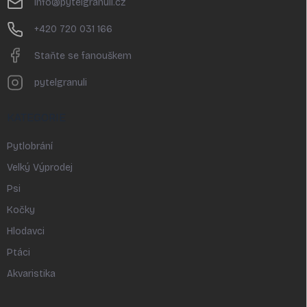
info
@
pytelgranuli.cz
í
+420 720 031 166
Staňte se fanouškem
pytelgranuli
KATEGORIE
Pytlobrání
Velký Výprodej
Psi
Kočky
Hlodavci
Ptáci
Akvaristika