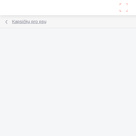
Přejít
Hle
na
obsah
Kapsičky pro psy