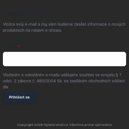
ODEBÍRAT NEWSLETTER
Vložte svůj e-mail a my vám budeme zasílat informace o nových
produktech na našem e-shopu.
E-MAIL
Vložením a odesláním e-mailu udělujete souhlas ve smyslu § 7
odst. 2 zákona č. 480/2004 Sb. se zasíláním obchodních sdělení
dle
podmínek ochrany osobních údajů
.
Přihlásit se
Copyright 2026
PytelGranuli.cz
. Všechna práva vyhrazena.