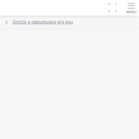
Přejít
Hledat
na
obsah
Čističe a odpuzovače pro psy