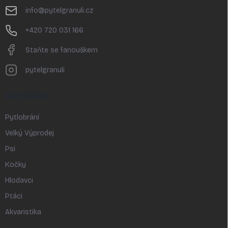
t
info
@
pytelgranuli.cz
í
+420 720 031 166
Staňte se fanouškem
pytelgranuli
KATEGORIE
Pytlobrání
Velký Výprodej
Psi
Kočky
Hlodavci
Ptáci
Akvaristika