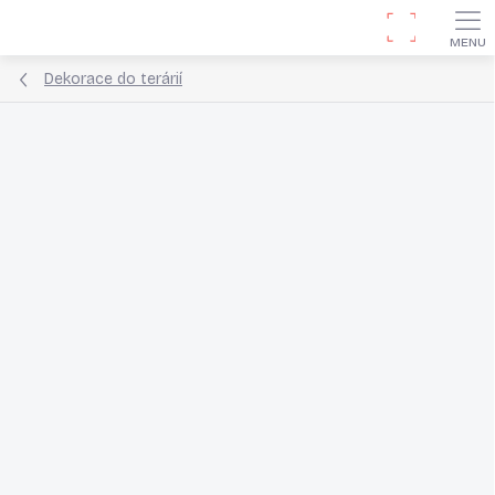
Přejít
Hledat
na
obsah
Dekorace do terárií