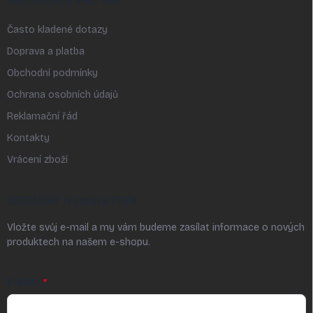
INFORMACE PRO VÁS
Často kladené dotazy
Doprava a platba
Obchodní podmínky
Ochrana osobních údajů
Reklamační řád
Kontakty
Vrácení zboží
ODEBÍRAT NEWSLETTER
Vložte svůj e-mail a my vám budeme zasílat informace o nových
produktech na našem e-shopu.
E-MAIL