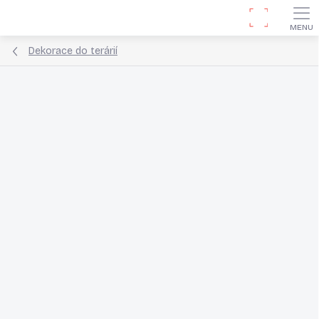
Přejít
Hledat
na
obsah
Dekorace do terárií