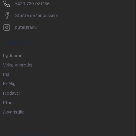
+420 720 031 166
Staňte se fanouškem
pytelgranuli
KATEGORIE
Pytlobrání
Velký Výprodej
Psi
Kočky
Hlodavci
Ptáci
Akvaristika