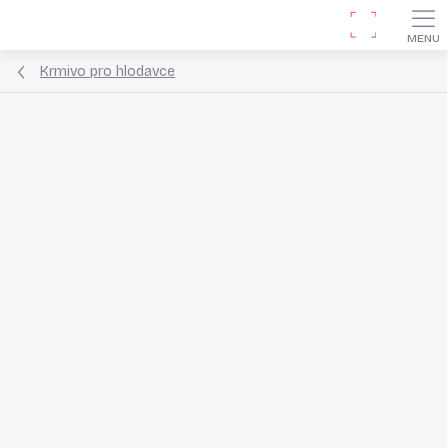
Přejít
Hledat
na
obsah
Krmivo pro hlodavce