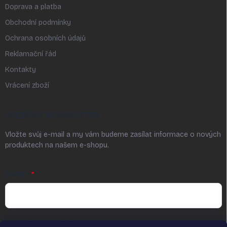
Doprava a platba
Obchodní podmínky
Ochrana osobních údajů
Reklamační řád
Kontakty
Vrácení zboží
ODEBÍRAT NEWSLETTER
Vložte svůj e-mail a my vám budeme zasílat informace o nových
produktech na našem e-shopu.
E-MAIL
Vložením a odesláním e-mailu udělujete souhlas ve smyslu § 7