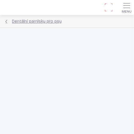
Přejít
Hledat
na
obsah
Dentální pamlsky pro psy