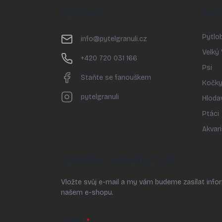
p
KONTAKT
KAT
a
t
Pytlob
í
info
@
pytelgranuli.cz
Velký
+420 720 031 166
Psi
Staňte se fanouškem
Kočk
pytelgranuli
Hloda
Ptáci
Akvari
ODEBÍRAT NEWSLETTER
Vložte svůj e-mail a my vám budeme zasílat inf
našem e-shopu.
E-MAIL