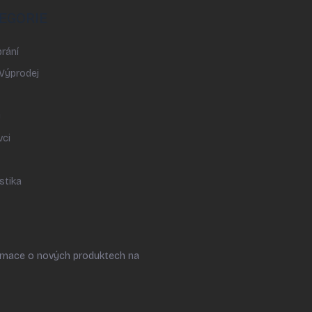
EGORIE
rání
 Výprodej
y
vci
stika
ormace o nových produktech na