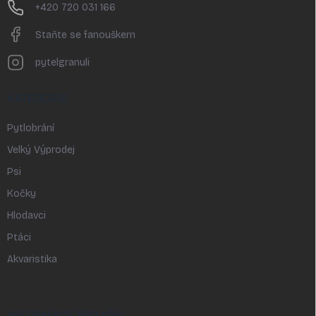
+420 720 031 166
Staňte se fanouškem
pytelgranuli
KATEGORIE
Pytlobrání
Velký Výprodej
Psi
Kočky
Hlodavci
Ptáci
Akvaristika
INFORMACE PRO VÁS