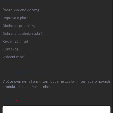
Často kladené dotazy
Doprava a platba
Obchodní podmínky
Ochrana osobních údajů
Reklamační řád
Kontakty
Vrácení zboží
ODEBÍRAT NEWSLETTER
Vložte svůj e-mail a my vám budeme zasílat informace o nových
produktech na našem e-shopu.
E-MAIL