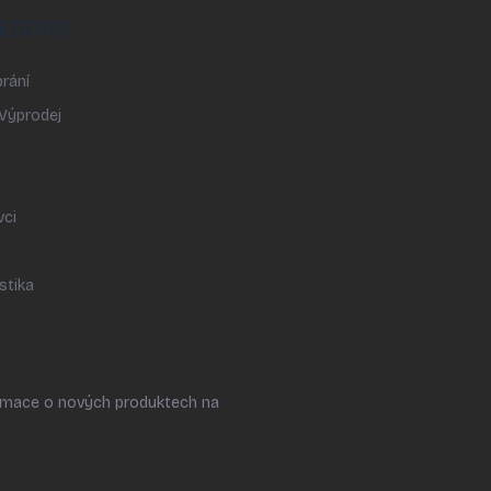
EGORIE
rání
 Výprodej
y
vci
stika
ormace o nových produktech na