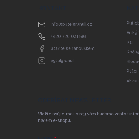
p
KONTAKT
KAT
a
t
Pytlob
í
info
@
pytelgranuli.cz
Velký
+420 720 031 166
Psi
Staňte se fanouškem
Kočk
pytelgranuli
Hloda
Ptáci
Akvari
ODEBÍRAT NEWSLETTER
Vložte svůj e-mail a my vám budeme zasílat inf
našem e-shopu.
E-MAIL