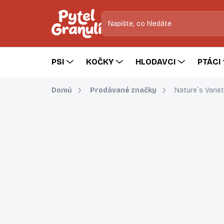
Přejít
na
obsah
PSI
KOČKY
HLODAVCI
PTÁCI
Domů
Prodávané značky
Nature´s Varie