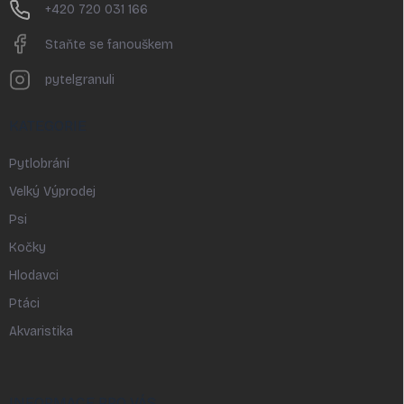
+420 720 031 166
Staňte se fanouškem
pytelgranuli
KATEGORIE
Pytlobrání
Velký Výprodej
Psi
Kočky
Hlodavci
Ptáci
Akvaristika
INFORMACE PRO VÁS