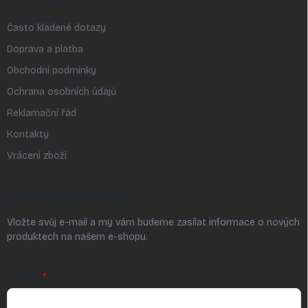
Často kladené dotazy
Doprava a platba
Obchodní podmínky
Ochrana osobních údajů
Reklamační řád
Kontakty
Vrácení zboží
ODEBÍRAT NEWSLETTER
Vložte svůj e-mail a my vám budeme zasílat informace o nových
produktech na našem e-shopu.
E-MAIL