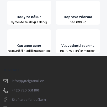
Body za nákup
Doprava zdarma
vyměňte za slevy a dárky
nad 699 Kč
Garance ceny
Vyzvednutí zdarma
nejlevnější napříč kategoriemi
na 110 výdejních místech
Z
á
p
KONTAKT
a
t
info
@
pytelgranuli.cz
í
+420 720 031 166
Staňte se fanouškem