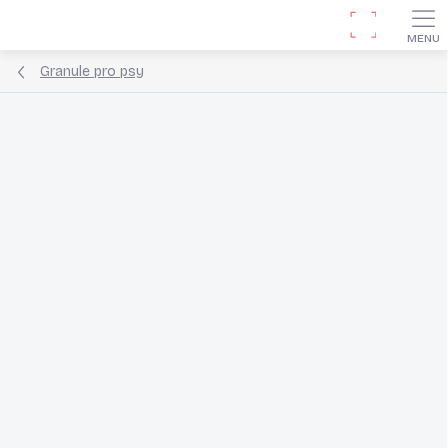
Přejít
Hledat
na
obsah
Granule pro psy