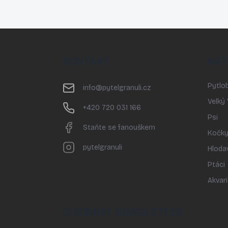
Z
á
p
KONTAKT
KAT
a
t
Pytlob
í
info
@
pytelgranuli.cz
Velký
+420 720 031 166
Psi
Staňte se fanouškem
Kočk
pytelgranuli
Hloda
Ptáci
Akvari
ODEBÍRAT NEWSLETTER