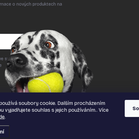
ormace o nových produktech na
ve smyslu § 7 odst. 2 zákona č.
le
podmínek ochrany osobních
používá soubory cookie. Dalším procházením
So
 vyjadřujete souhlas s jejich používáním.. Více
de
.
ní
azena.