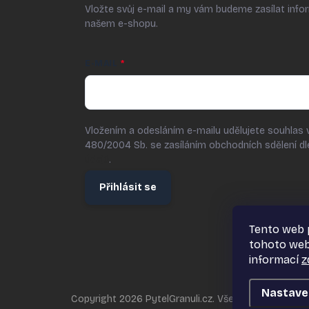
Vložte svůj e-mail a my vám budeme zasílat inf
našem e-shopu.
E-MAIL
Vložením a odesláním e-mailu udělujete souhlas 
480/2004 Sb. se zasíláním obchodních sdělení d
údajů
.
Přihlásit se
Tento web 
tohoto webu
informací
z
Nastave
Copyright 2026
PytelGranuli.cz
. Všechna práva vyhr