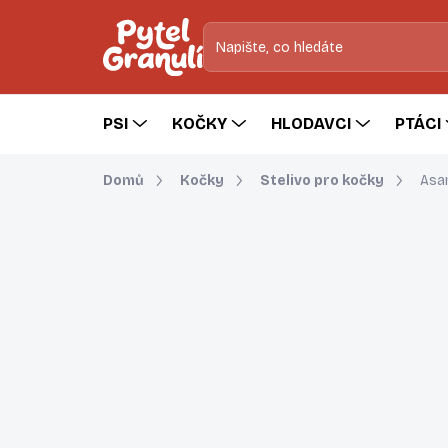
Přejít
na
obsah
PSI
KOČKY
HLODAVCI
PTÁCI
Domů
Kočky
Stelivo pro kočky
Asan